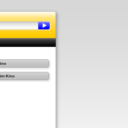
Kino
im Kino