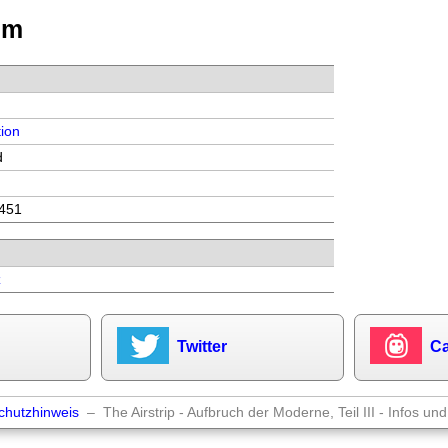
lm
ion
d
 451
z
Twitter
Ca
chutzhinweis
– The Airstrip - Aufbruch der Moderne, Teil III - Infos u