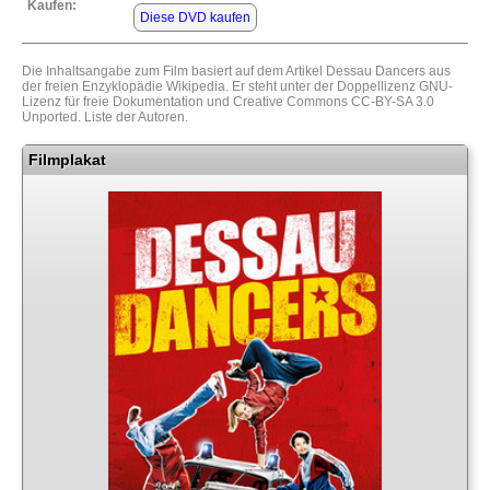
Kaufen:
Diese DVD kaufen
Die Inhaltsangabe zum Film basiert auf dem Artikel
Dessau Dancers
aus
der freien Enzyklopädie
Wikipedia
. Er steht unter der Doppellizenz
GNU-
Lizenz für freie Dokumentation
und
Creative Commons CC-BY-SA 3.0
Unported
.
Liste der Autoren
.
Filmplakat