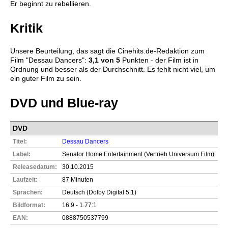
Er beginnt zu rebellieren.
Kritik
Unsere Beurteilung, das sagt die
Cinehits.de
-Redaktion zum
Film "
Dessau Dancers
":
3,1
von 5
Punkten - der Film ist in
Ordnung und besser als der Durchschnitt. Es fehlt nicht viel, um
ein guter Film zu sein.
DVD und Blue-ray
DVD
Titel:
Dessau Dancers
Label:
Senator Home Entertainment (Vertrieb Universum Film)
Releasedatum:
30.10.2015
Laufzeit:
87 Minuten
Sprachen:
Deutsch (Dolby Digital 5.1)
Bildformat:
16:9 - 1.77:1
EAN:
0888750537799