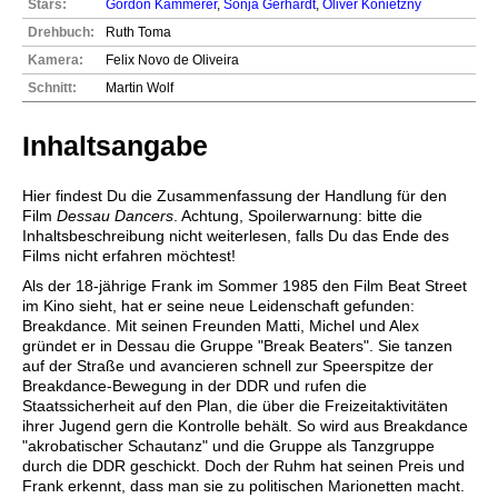
Stars:
Gordon Kämmerer
,
Sonja Gerhardt
,
Oliver Konietzny
Drehbuch:
Ruth Toma
Kamera:
Felix Novo de Oliveira
Schnitt:
Martin Wolf
Inhaltsangabe
Hier findest Du die Zusammenfassung der Handlung für den
Film
Dessau Dancers
. Achtung, Spoilerwarnung: bitte die
Inhaltsbeschreibung nicht weiterlesen, falls Du das Ende des
Films nicht erfahren möchtest!
Als der 18-jährige Frank im Sommer 1985 den Film Beat Street
im Kino sieht, hat er seine neue Leidenschaft gefunden:
Breakdance. Mit seinen Freunden Matti, Michel und Alex
gründet er in Dessau die Gruppe "Break Beaters". Sie tanzen
auf der Straße und avancieren schnell zur Speerspitze der
Breakdance-Bewegung in der DDR und rufen die
Staatssicherheit auf den Plan, die über die Freizeitaktivitäten
ihrer Jugend gern die Kontrolle behält. So wird aus Breakdance
"akrobatischer Schautanz" und die Gruppe als Tanzgruppe
durch die DDR geschickt. Doch der Ruhm hat seinen Preis und
Frank erkennt, dass man sie zu politischen Marionetten macht.