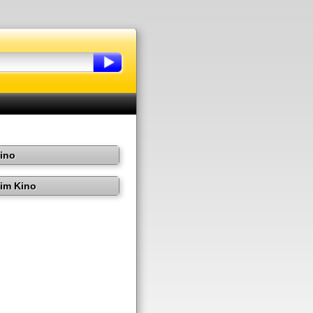
Kino
im Kino