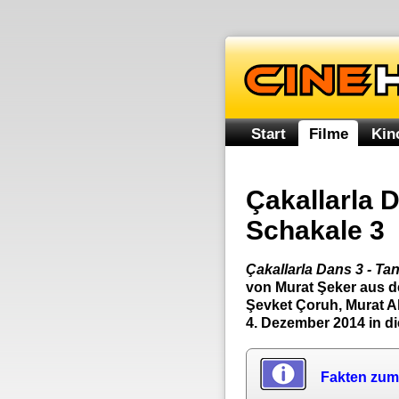
Start
Filme
Kin
Çakallarla D
Schakale 3
Çakallarla Dans 3 - Ta
von Murat Şeker aus d
Şevket Çoruh, Murat A
4. Dezember 2014 in d
Fakten zum