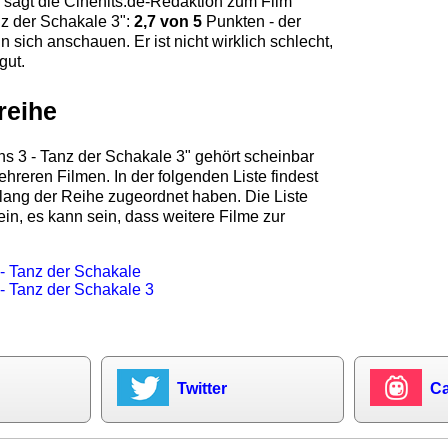
 sagt die
Cinehits.de
-Redaktion zum Film
nz der Schakale 3
":
2,7
von 5
Punkten - der
n sich anschauen. Er ist nicht wirklich schlecht,
gut.
reihe
ns 3 - Tanz der Schakale 3" gehört scheinbar
ehreren Filmen. In der folgenden Liste findest
islang der Reihe zugeordnet haben. Die Liste
ein, es kann sein, dass weitere Filme zur
 - Tanz der Schakale
 - Tanz der Schakale 3
Twitter
Ca