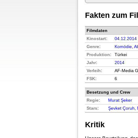
Fakten zum Fi
Filmdaten
Kinostart:
04.12.2014
Genre:
Komödie
,
A
Produktion:
Türkei
Jahr:
2014
Verleih:
AF-Media 
FSK:
6
Besetzung und Crew
Regie:
Murat Şeker
Stars:
Şevket Çoruh
,
Kritik