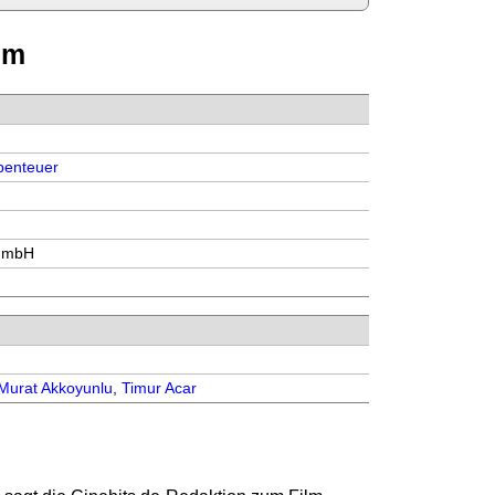
lm
benteuer
GmbH
Murat Akkoyunlu
,
Timur Acar