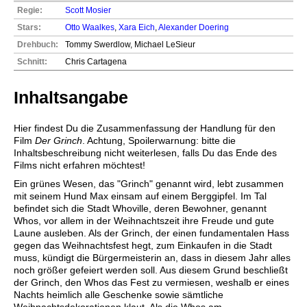
Regie:
Scott Mosier
Stars:
Otto Waalkes
,
Xara Eich
,
Alexander Doering
Drehbuch:
Tommy Swerdlow, Michael LeSieur
Schnitt:
Chris Cartagena
Inhaltsangabe
Hier findest Du die Zusammenfassung der Handlung für den
Film
Der Grinch
. Achtung, Spoilerwarnung: bitte die
Inhaltsbeschreibung nicht weiterlesen, falls Du das Ende des
Films nicht erfahren möchtest!
Ein grünes Wesen, das "Grinch" genannt wird, lebt zusammen
mit seinem Hund Max einsam auf einem Berggipfel. Im Tal
befindet sich die Stadt Whoville, deren Bewohner, genannt
Whos, vor allem in der Weihnachtszeit ihre Freude und gute
Laune ausleben. Als der Grinch, der einen fundamentalen Hass
gegen das Weihnachtsfest hegt, zum Einkaufen in die Stadt
muss, kündigt die Bürgermeisterin an, dass in diesem Jahr alles
noch größer gefeiert werden soll. Aus diesem Grund beschließt
der Grinch, den Whos das Fest zu vermiesen, weshalb er eines
Nachts heimlich alle Geschenke sowie sämtliche