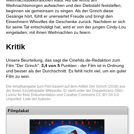
Weihnachtsdekorationen klaut. Als die Whos am
Weihnachtsmorgen aufwachen und den Diebstahl feststellen,
beginnen sie gemeinsam zu singen. Als der Grinch diese
Gesänge hört, fühlt er unerwartet Freude und bringt den
Einwohnern Whovilles die Geschenke zurück. Nachdem er sich
für seine Tat entschuldigt hat, wird er von der jungen Cindy-Lou
eingeladen, mit ihnen Weihnachten zu feiern.
Kritik
Unsere Beurteilung, das sagt die
Cinehits.de
-Redaktion zum
Film "
Der Grinch
":
3,4
von 5
Punkten - der Film ist in Ordnung
und besser als der Durchschnitt. Es fehlt nicht viel, um ein guter
Film zu sein.
Die Inhaltsangabe zum Film basiert auf dem Artikel
Der Grinch (2018)
aus
der freien Enzyklopädie
Wikipedia
. Er steht unter der Doppellizenz
GNU-
Lizenz für freie Dokumentation
und
Creative Commons CC-BY-SA 3.0
Unported
.
Liste der Autoren
.
Filmplakat