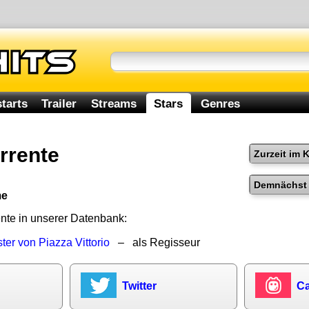
tarts
Trailer
Streams
Stars
Genres
rrente
Zurzeit im 
Demnächst 
me
ente in unserer Datenbank:
ter von Piazza Vittorio
– als Regisseur
Twitter
Ca