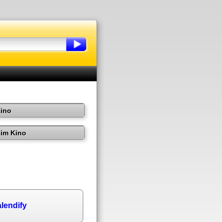
Kino
im Kino
lendify