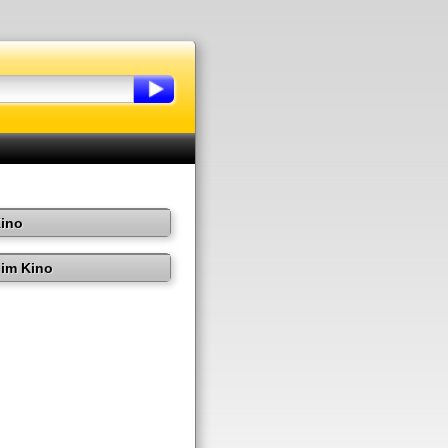
Kino
im Kino