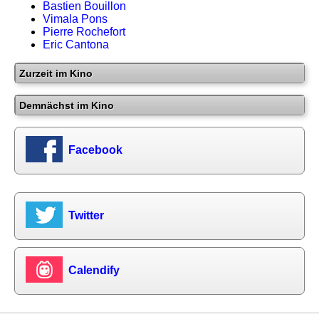
Bastien Bouillon
Vimala Pons
Pierre Rochefort
Eric Cantona
Zurzeit im Kino
Demnächst im Kino
Facebook
Twitter
Calendify