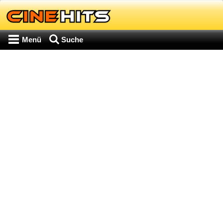
Menü
Suche