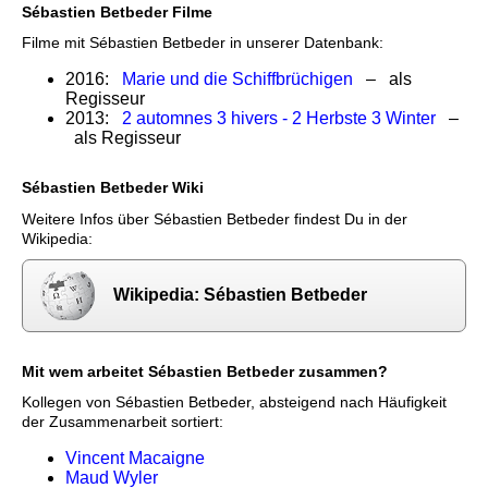
Sébastien Betbeder Filme
Filme mit Sébastien Betbeder in unserer Datenbank:
2016:
Marie und die Schiffbrüchigen
– als
Regisseur
2013:
2 automnes 3 hivers - 2 Herbste 3 Winter
–
als Regisseur
Sébastien Betbeder Wiki
Weitere Infos über Sébastien Betbeder findest Du in der
Wikipedia:
Wikipedia: Sébastien Betbeder
Mit wem arbeitet Sébastien Betbeder zusammen?
Kollegen von Sébastien Betbeder, absteigend nach Häufigkeit
der Zusammenarbeit sortiert:
Vincent Macaigne
Maud Wyler