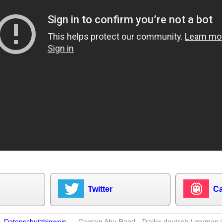
Twitter
Ca
–
Datenschutzhinweis
– Captain Abu Raed - Trailer deutsch / german 