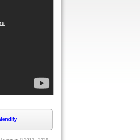
lendify
 / german © 2012 - 2026