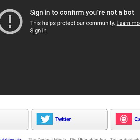
Twitter
Ca
utzhinweis
– The Darkest Minds - Die Überlebenden - Trailer deutsch