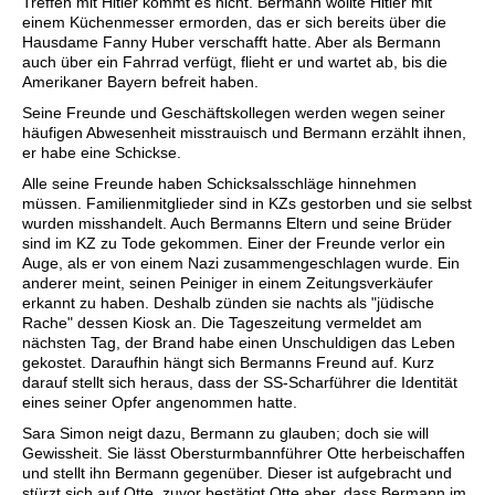
Treffen mit Hitler kommt es nicht. Bermann wollte Hitler mit
einem Küchenmesser ermorden, das er sich bereits über die
Hausdame Fanny Huber verschafft hatte. Aber als Bermann
auch über ein Fahrrad verfügt, flieht er und wartet ab, bis die
Amerikaner Bayern befreit haben.
Seine Freunde und Geschäftskollegen werden wegen seiner
häufigen Abwesenheit misstrauisch und Bermann erzählt ihnen,
er habe eine Schickse.
Alle seine Freunde haben Schicksalsschläge hinnehmen
müssen. Familienmitglieder sind in KZs gestorben und sie selbst
wurden misshandelt. Auch Bermanns Eltern und seine Brüder
sind im KZ zu Tode gekommen. Einer der Freunde verlor ein
Auge, als er von einem Nazi zusammengeschlagen wurde. Ein
anderer meint, seinen Peiniger in einem Zeitungsverkäufer
erkannt zu haben. Deshalb zünden sie nachts als "jüdische
Rache" dessen Kiosk an. Die Tageszeitung vermeldet am
nächsten Tag, der Brand habe einen Unschuldigen das Leben
gekostet. Daraufhin hängt sich Bermanns Freund auf. Kurz
darauf stellt sich heraus, dass der SS-Scharführer die Identität
eines seiner Opfer angenommen hatte.
Sara Simon neigt dazu, Bermann zu glauben; doch sie will
Gewissheit. Sie lässt Obersturmbannführer Otte herbeischaffen
und stellt ihn Bermann gegenüber. Dieser ist aufgebracht und
stürzt sich auf Otte, zuvor bestätigt Otte aber, dass Bermann im