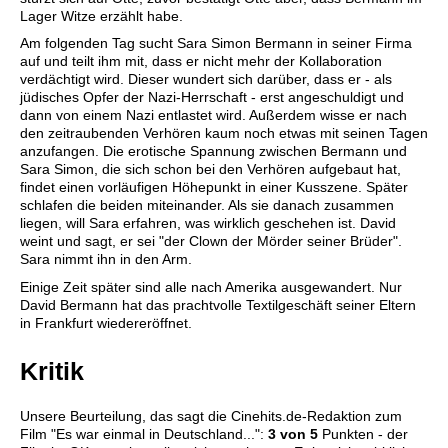
Lager Witze erzählt habe.
Am folgenden Tag sucht Sara Simon Bermann in seiner Firma
auf und teilt ihm mit, dass er nicht mehr der Kollaboration
verdächtigt wird. Dieser wundert sich darüber, dass er - als
jüdisches Opfer der Nazi-Herrschaft - erst angeschuldigt und
dann von einem Nazi entlastet wird. Außerdem wisse er nach
den zeitraubenden Verhören kaum noch etwas mit seinen Tagen
anzufangen. Die erotische Spannung zwischen Bermann und
Sara Simon, die sich schon bei den Verhören aufgebaut hat,
findet einen vorläufigen Höhepunkt in einer Kusszene. Später
schlafen die beiden miteinander. Als sie danach zusammen
liegen, will Sara erfahren, was wirklich geschehen ist. David
weint und sagt, er sei "der Clown der Mörder seiner Brüder".
Sara nimmt ihn in den Arm.
Einige Zeit später sind alle nach Amerika ausgewandert. Nur
David Bermann hat das prachtvolle Textilgeschäft seiner Eltern
in Frankfurt wiedereröffnet.
Kritik
Unsere Beurteilung, das sagt die
Cinehits.de
-Redaktion zum
Film "
Es war einmal in Deutschland...
":
3
von 5
Punkten - der