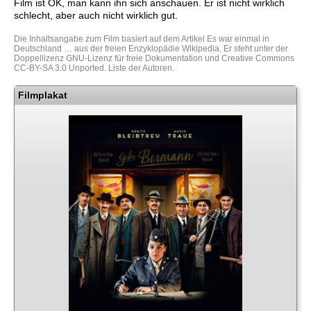
Film ist OK, man kann ihn sich anschauen. Er ist nicht wirklich
schlecht, aber auch nicht wirklich gut.
Die Inhaltsangabe zum Film basiert auf dem Artikel
Es war einmal in
Deutschland …
aus der freien Enzyklopädie
Wikipedia
. Er steht unter der
Doppellizenz
GNU-Lizenz für freie Dokumentation
und
Creative Commons
CC-BY-SA 3.0 Unported
.
Liste der Autoren
.
Filmplakat