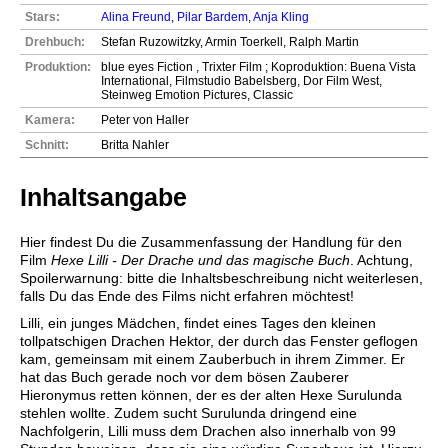
Stars:
Alina Freund
,
Pilar Bardem
,
Anja Kling
Drehbuch:
Stefan Ruzowitzky, Armin Toerkell, Ralph Martin
Produktion:
blue eyes Fiction , Trixter Film ; Koproduktion: Buena Vista
International, Filmstudio Babelsberg, Dor Film West,
Steinweg Emotion Pictures, Classic
Kamera:
Peter von Haller
Schnitt:
Britta Nahler
Inhaltsangabe
Hier findest Du die Zusammenfassung der Handlung für den
Film
Hexe Lilli - Der Drache und das magische Buch
. Achtung,
Spoilerwarnung: bitte die Inhaltsbeschreibung nicht weiterlesen,
falls Du das Ende des Films nicht erfahren möchtest!
Lilli, ein junges Mädchen, findet eines Tages den kleinen
tollpatschigen Drachen Hektor, der durch das Fenster geflogen
kam, gemeinsam mit einem Zauberbuch in ihrem Zimmer. Er
hat das Buch gerade noch vor dem bösen Zauberer
Hieronymus retten können, der es der alten Hexe Surulunda
stehlen wollte. Zudem sucht Surulunda dringend eine
Nachfolgerin, Lilli muss dem Drachen also innerhalb von 99