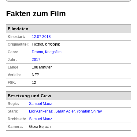
Fakten zum Film
Filmdaten
Kinostart:
12.07.2018
Originaltitel:
Foxtrot, פוֹקְסטְרוֹט
Genre:
Drama
,
Kriegsfilm
Jahr:
2017
Länge:
108 Minuten
Verleih:
NFP
FSK:
12
Besetzung und Crew
Regie:
Samuel Maoz
Stars:
Lior Ashkenazi
,
Sarah Adler
,
Yonaton Shiray
Drehbuch:
Samuel Maoz
Kamera:
Giora Bejach