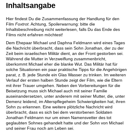
Inhaltsangabe
Hier findest Du die Zusammenfassung der Handlung für den
Film
Foxtrot
. Achtung, Spoilerwarnung: bitte die
Inhaltsbeschreibung nicht weiterlesen, falls Du das Ende des
Films nicht erfahren möchtest!
Dem Ehepaar Michael und Daphna Feldmann wird eines Tages
die Nachricht überbracht, dass sein Sohn Jonathan, der zu der
Zeit beim israelischen Militär dient, an der Front gestorben sei.
Während die Mutter in Verzweiflung zusammenbricht,
überkommt Michael eher die blanke Wut. Das Militär hat für
solche Situationen ein paar praktische Tipps für die Angehörigen
parat, z. B. jede Stunde ein Glas Wasser zu trinken. Im weiteren
Verlauf der ersten halben Stunde zeigt der Film, wie die Eltern
mit ihrer Trauer umgehen. Neben den Vorbereitungen für die
Beisetzung muss sich Michael auch mit seiner Familie
auseinandersetzen, unter anderem mit seiner Mutter, die, unter
Demenz leidend, im Alterspflegeheim Schwierigkeiten hat, ihren
Sohn zu erkennen. Eine weitere plötzliche Nachricht wird
überbracht, dass es sich bei dem verstorbenen Soldaten
Jonathan Feldmann nur um einen Namensvetter des tot
geglaubten Sohnes gehandelt hatte und der Sohn von Michael
und seiner Frau noch am Leben sei.