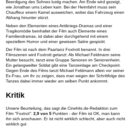
Beerdigung des Sohnes lustig machen. Am Ende wird gezeigt,
wie Jonathan ums Leben kam: Bei der Heimfahrt muss sein
Chauffeur einem Kamel ausweichen, wobei das Fahrzeug einen
Abhang hinunter stürzt.
Neben den Elementen eines Antikriegs-Dramas und einer
Tragikomödie beinhaltet der Film auch Elemente eines
Familiendramas, ist dabei aber durchgehend mit einem
speziellem Humor und einer gewissen Satire gespickt.
Der Film ist nach dem Paartanz Foxtrott benannt. In drei
Filmszenen wird Foxtrott getanzt: Als Michael Feldmann seine
Mutter besucht, tanzt eine Gruppe Senioren im Seniorenheim.
Ein gelangweilter Soldat gibt eine Tanzeinlage am Checkpoint.
Gegen Ende des Films tanzt Michael Feldmann allein vor seiner
Ex-Frau, um ihr zu zeigen, dass man wegen der Schrittfolge des
Tanzes dabei immer wieder am selben Punkt ankommt.
Kritik
Unsere Beurteilung, das sagt die
Cinehits.de
-Redaktion zum
Film "
Foxtrot
":
2,9
von 5
Punkten - der Film ist OK, man kann
ihn sich anschauen. Er ist nicht wirklich schlecht, aber auch nicht
wirklich gut.