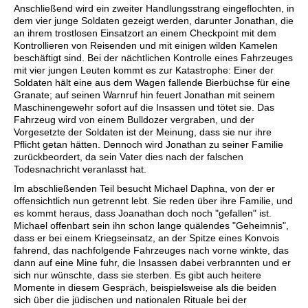
Anschließend wird ein zweiter Handlungsstrang eingeflochten, in
dem vier junge Soldaten gezeigt werden, darunter Jonathan, die
an ihrem trostlosen Einsatzort an einem Checkpoint mit dem
Kontrollieren von Reisenden und mit einigen wilden Kamelen
beschäftigt sind. Bei der nächtlichen Kontrolle eines Fahrzeuges
mit vier jungen Leuten kommt es zur Katastrophe: Einer der
Soldaten hält eine aus dem Wagen fallende Bierbüchse für eine
Granate; auf seinen Warnruf hin feuert Jonathan mit seinem
Maschinengewehr sofort auf die Insassen und tötet sie. Das
Fahrzeug wird von einem Bulldozer vergraben, und der
Vorgesetzte der Soldaten ist der Meinung, dass sie nur ihre
Pflicht getan hätten. Dennoch wird Jonathan zu seiner Familie
zurückbeordert, da sein Vater dies nach der falschen
Todesnachricht veranlasst hat.
Im abschließenden Teil besucht Michael Daphna, von der er
offensichtlich nun getrennt lebt. Sie reden über ihre Familie, und
es kommt heraus, dass Joanathan doch noch "gefallen" ist.
Michael offenbart sein ihn schon lange quälendes "Geheimnis",
dass er bei einem Kriegseinsatz, an der Spitze eines Konvois
fahrend, das nachfolgende Fahrzeuges nach vorne winkte, das
dann auf eine Mine fuhr, die Insassen dabei verbrannten und er
sich nur wünschte, dass sie sterben. Es gibt auch heitere
Momente in diesem Gespräch, beispielsweise als die beiden
sich über die jüdischen und nationalen Rituale bei der