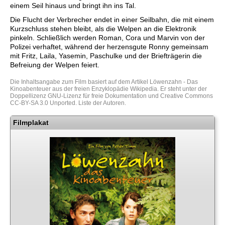
einem Seil hinaus und bringt ihn ins Tal.
Die Flucht der Verbrecher endet in einer Seilbahn, die mit einem
Kurzschluss stehen bleibt, als die Welpen an die Elektronik
pinkeln. Schließlich werden Roman, Cora und Marvin von der
Polizei verhaftet, während der herzensgute Ronny gemeinsam
mit Fritz, Laila, Yasemin, Paschulke und der Briefträgerin die
Befreiung der Welpen feiert.
Die Inhaltsangabe zum Film basiert auf dem Artikel
Löwenzahn - Das
Kinoabenteuer
aus der freien Enzyklopädie
Wikipedia
. Er steht unter der
Doppellizenz
GNU-Lizenz für freie Dokumentation
und
Creative Commons
CC-BY-SA 3.0 Unported
.
Liste der Autoren
.
Filmplakat