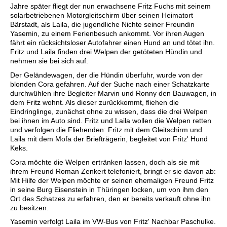
Jahre später fliegt der nun erwachsene Fritz Fuchs mit seinem
solarbetriebenen Motorgleitschirm über seinen Heimatort
Bärstadt, als Laila, die jugendliche Nichte seiner Freundin
Yasemin, zu einem Ferienbesuch ankommt. Vor ihren Augen
fährt ein rücksichtsloser Autofahrer einen Hund an und tötet ihn.
Fritz und Laila finden drei Welpen der getöteten Hündin und
nehmen sie bei sich auf.
Der Geländewagen, der die Hündin überfuhr, wurde von der
blonden Cora gefahren. Auf der Suche nach einer Schatzkarte
durchwühlen ihre Begleiter Marvin und Ronny den Bauwagen, in
dem Fritz wohnt. Als dieser zurückkommt, fliehen die
Eindringlinge, zunächst ohne zu wissen, dass die drei Welpen
bei ihnen im Auto sind. Fritz und Laila wollen die Welpen retten
und verfolgen die Fliehenden: Fritz mit dem Gleitschirm und
Laila mit dem Mofa der Briefträgerin, begleitet von Fritz' Hund
Keks.
Cora möchte die Welpen ertränken lassen, doch als sie mit
ihrem Freund Roman Zenkert telefoniert, bringt er sie davon ab:
Mit Hilfe der Welpen möchte er seinen ehemaligen Freund Fritz
in seine Burg Eisenstein in Thüringen locken, um von ihm den
Ort des Schatzes zu erfahren, den er bereits verkauft ohne ihn
zu besitzen.
Yasemin verfolgt Laila im VW-Bus von Fritz' Nachbar Paschulke.