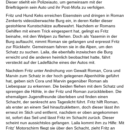
Dieser stiehlt ein Polizeiauto, um gemeinsam mit der
Briefträgerin sein Auto und ihr Post-Mofa zu verfolgen.
Fritz und Hund Keks erreichen Eisenstein und dringen in Roman
Zenkerts videoüberwachte Burg ein, in deren Keller dieser
gestohlene Kunstschätze aufbewahrt. Nachdem er Romans
Gehilfen mit einem Trick eingesperrt hat, gelingt es Fritz
beinahe, mit den Welpen zu fliehen. Doch als Yasemin in der
Burg auftaucht, nimmt Roman sie gefangen und erpresst Fritz
zur Rückkehr. Gemeinsam fahren sie in die Alpen, um den
Schatz zu suchen. Laila, die ebenfalls inzwischen die Burg
erreicht und die anderen heimlich beobachtet hatte, fährt
versteckt auf der Ladefläche eines der Autos mit.
Nachdem Fritz unter Androhung von Gewalt Roman, Cora und
Marvin zum Schatz in der hoch gelegenen Alpenhöhle geführt
hat, geben sich Cora und Marvin gegenüber Roman als
Liebespaar zu erkennen. Die beiden fliehen mit dem Schatz und
sprengen die Höhle, in der Fritz und Roman zurückbleiben. Die
ehemaligen Jugendfreunde überleben und finden einen
Schacht, der senkrecht ans Tageslicht führt. Fritz hilft Roman,
als erster an einem Seil hinaufzuklettern, doch dieser lässt ihn
erneut im Stich und entfernt, nachdem er oben angekommen
ist, sofort das Seil und lässt Fritz im Schacht zurück. Dieser
scheint nun aussichtslos gefangen. Laila kommt ihm zu Hilfe: Mit
Fritz' Motorschirm fliegt sie über den Schacht, zieht Fritz an