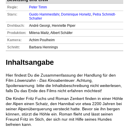
Regie:
Peter Timm
Stars:
Guido Hammesfahr
,
Dominique Horwitz
,
Petra Schmidt-
Schaller
Drehbuch:
André Georgi, Henriette Piper
Produktion:
Milena Maitz, Albert Schäfer
Kamera:
Achim Poulheim
Schnitt:
Barbara Hennings
Inhaltsangabe
Hier findest Du die Zusammenfassung der Handlung für den
Film
Löwenzahn - Das Kinoabenteuer
. Achtung,
Spoilerwarnung: bitte die Inhaltsbeschreibung nicht weiterlesen,
falls Du das Ende des Films nicht erfahren möchtest!
Die Kinder Fritz Fuchs und Roman Zenkert finden in einer Höhle
der Alpen einen Schatz, den Hannibal vor etwa 2200 Jahren bei
seiner Alpenüberquerung versteckt hatte. Bevor sie ihn bergen
können, stürzt die Höhle ein. Roman flieht und lässt seinen
Freund Fritz im Stich, der sich nur mit Hilfe seines Hundes
befreien kann.