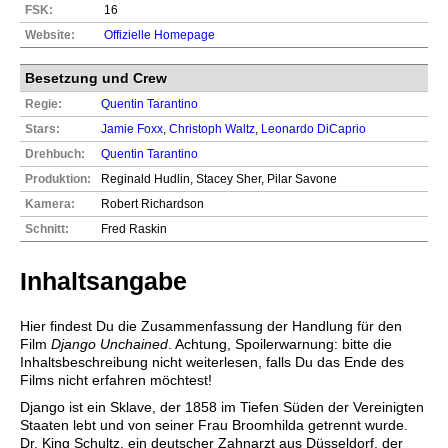
FSK:
16
Website:
Offizielle Homepage
Besetzung und Crew
Regie:
Quentin Tarantino
Stars:
Jamie Foxx
,
Christoph Waltz
,
Leonardo DiCaprio
Drehbuch:
Quentin Tarantino
Produktion:
Reginald Hudlin, Stacey Sher, Pilar Savone
Kamera:
Robert Richardson
Schnitt:
Fred Raskin
Inhaltsangabe
Hier findest Du die Zusammenfassung der Handlung für den
Film
Django Unchained
. Achtung, Spoilerwarnung: bitte die
Inhaltsbeschreibung nicht weiterlesen, falls Du das Ende des
Films nicht erfahren möchtest!
Django ist ein Sklave, der 1858 im Tiefen Süden der Vereinigten
Staaten lebt und von seiner Frau Broomhilda getrennt wurde.
Dr. King Schultz, ein deutscher Zahnarzt aus Düsseldorf, der