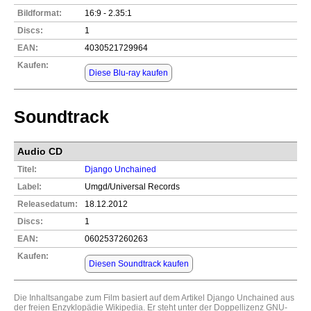
Bildformat:
16:9 - 2.35:1
Discs:
1
EAN:
4030521729964
Kaufen:
Diese Blu-ray kaufen
Soundtrack
Audio CD
Titel:
Django Unchained
Label:
Umgd/Universal Records
Releasedatum:
18.12.2012
Discs:
1
EAN:
0602537260263
Kaufen:
Diesen Soundtrack kaufen
Die Inhaltsangabe zum Film basiert auf dem Artikel
Django Unchained
aus
der freien Enzyklopädie
Wikipedia
. Er steht unter der Doppellizenz
GNU-