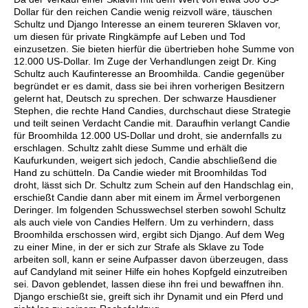
Dollar für den reichen Candie wenig reizvoll wäre, täuschen
Schultz und Django Interesse an einem teureren Sklaven vor,
um diesen für private Ringkämpfe auf Leben und Tod
einzusetzen. Sie bieten hierfür die übertrieben hohe Summe von
12.000 US-Dollar. Im Zuge der Verhandlungen zeigt Dr. King
Schultz auch Kaufinteresse an Broomhilda. Candie gegenüber
begründet er es damit, dass sie bei ihren vorherigen Besitzern
gelernt hat, Deutsch zu sprechen. Der schwarze Hausdiener
Stephen, die rechte Hand Candies, durchschaut diese Strategie
und teilt seinen Verdacht Candie mit. Daraufhin verlangt Candie
für Broomhilda 12.000 US-Dollar und droht, sie andernfalls zu
erschlagen. Schultz zahlt diese Summe und erhält die
Kaufurkunden, weigert sich jedoch, Candie abschließend die
Hand zu schütteln. Da Candie wieder mit Broomhildas Tod
droht, lässt sich Dr. Schultz zum Schein auf den Handschlag ein,
erschießt Candie dann aber mit einem im Ärmel verborgenen
Deringer. Im folgenden Schusswechsel sterben sowohl Schultz
als auch viele von Candies Helfern. Um zu verhindern, dass
Broomhilda erschossen wird, ergibt sich Django. Auf dem Weg
zu einer Mine, in der er sich zur Strafe als Sklave zu Tode
arbeiten soll, kann er seine Aufpasser davon überzeugen, dass
auf Candyland mit seiner Hilfe ein hohes Kopfgeld einzutreiben
sei. Davon geblendet, lassen diese ihn frei und bewaffnen ihn.
Django erschießt sie, greift sich ihr Dynamit und ein Pferd und