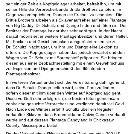
seit einiger Zeit als Kopfgeldjäger arbeitet, befreit ihn, um mit
seiner Hilfe die Verbrecherbande Brittle Brothers zu töten. Im
Gegenzug verspricht er, Django die Freiheit zu schenken. Die
Brittle Brothers arbeiten als Sklavenaufseher auf einer Plantage
von Big Daddy. Dr. Schultz und Django finden und töten sie. Der
Besitzer der Plantage ist darüber sehr verärgert. In der Nacht
darauf mobilisiert er weitere Plantagenbesitzer und deren Helfer.
Mit Fackeln und Gesichtsmasken ausgerüstet reiten sie zu
Dr. Schultz' Nachtlager, um ihm und Django eine Lektion zu
erteilen. Die Kopfgeldjäger haben das jedoch erwartet und den
Wagen von Dr. Schultz mit Sprengstoff präpariert. Sie bringen
diesen aus einer Beobachterstellung mit einem Gewehrschuss
zur Explosion und Django erschießt den flüchtenden
Plantagenbesitzer.
Im weiteren Verlauf ändert sich die Vereinbarung dahingehend,
dass Dr. Schultz Django helfen wird, seine Frau zu finden,
sofern dieser mit ihm über den Winter auf Kopfgeldjagd geht.
Diese verläuft sehr erfolgreich, die beiden töten gemeinsam
zahlreiche gesuchte Verbrecher und verdienen damit viel Geld.
Nach Ende des Winters erfährt Schultz über ein Register
verkaufter Sklaven, dass Broomhilda an Calvin Candie verkauft
wurde und auf dessen Plantage Candyland in Chickasaw
County, Mississippi arbeitet.
Da der Verkauf einer Sklavin mit dem Wert von etwa 300 US-