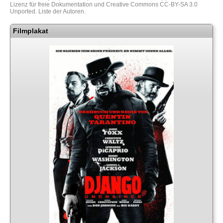
Lizenz für freie Dokumentation
und
Creative Commons CC-BY-SA 3.0
Unported
.
Liste der Autoren
.
Filmplakat