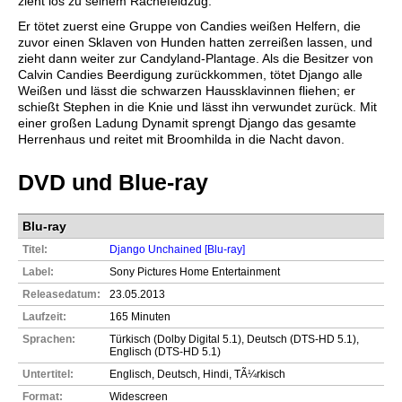
zieht los zu seinem Rachefeldzug.
Er tötet zuerst eine Gruppe von Candies weißen Helfern, die
zuvor einen Sklaven von Hunden hatten zerreißen lassen, und
zieht dann weiter zur Candyland-Plantage. Als die Besitzer von
Calvin Candies Beerdigung zurückkommen, tötet Django alle
Weißen und lässt die schwarzen Haussklavinnen fliehen; er
schießt Stephen in die Knie und lässt ihn verwundet zurück. Mit
einer großen Ladung Dynamit sprengt Django das gesamte
Herrenhaus und reitet mit Broomhilda in die Nacht davon.
DVD und Blue-ray
Blu-ray
Titel:
Django Unchained [Blu-ray]
Label:
Sony Pictures Home Entertainment
Releasedatum:
23.05.2013
Laufzeit:
165 Minuten
Sprachen:
Türkisch (Dolby Digital 5.1), Deutsch (DTS-HD 5.1),
Englisch (DTS-HD 5.1)
Untertitel:
Englisch, Deutsch, Hindi, TÃ¼rkisch
Format:
Widescreen