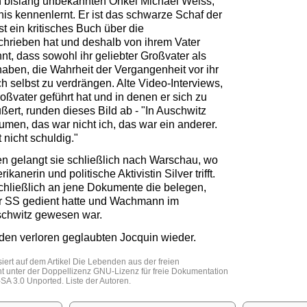
n bislang unbekannten Onkel Michael Weiss,
is kennenlernt. Er ist das schwarze Schaf der
st ein kritisches Buch über die
chrieben hat und deshalb von ihrem Vater
nnt, dass sowohl ihr geliebter Großvater als
haben, die Wahrheit der Vergangenheit vor ihr
h selbst zu verdrängen. Alte Video-Interviews,
oßvater geführt hat und in denen er sich zu
ßert, runden dieses Bild ab - "In Auschwitz
umen, das war nicht ich, das war ein anderer.
 nicht schuldig."
n gelangt sie schließlich nach Warschau, wo
kanerin und politische Aktivistin Silver trifft.
schließlich an jene Dokumente die belegen,
der SS gedient hatte und Wachmann im
schwitz gewesen war.
ie den verloren geglaubten Jocquin wieder.
iert auf dem Artikel
Die Lebenden
aus der freien
eht unter der Doppellizenz
GNU-Lizenz für freie Dokumentation
SA 3.0 Unported
.
Liste der Autoren
.