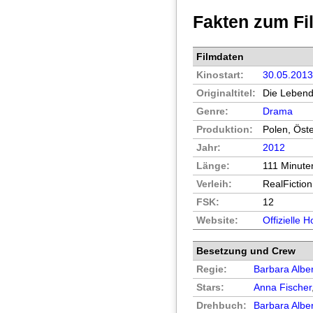
Fakten zum Fi
Filmdaten
Kinostart:
30.05.201
Originaltitel:
Die Leben
Genre:
Drama
Produktion:
Polen, Öst
Jahr:
2012
Länge:
111 Minute
Verleih:
RealFiction
FSK:
12
Website:
Offizielle
Besetzung und Crew
Regie:
Barbara Alber
Stars:
Anna Fischer
Drehbuch:
Barbara Alber