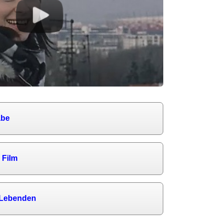
abe
 Film
e Lebenden