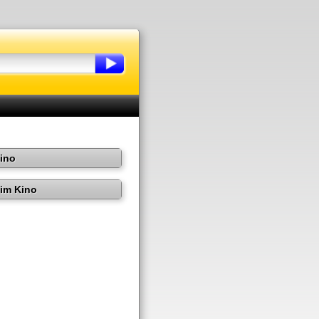
Kino
im Kino