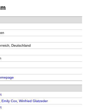
lm
3
den
erreich, Deutschland
n
 Homepage
t
,
Emily Cox
,
Winfried Glatzeder
t