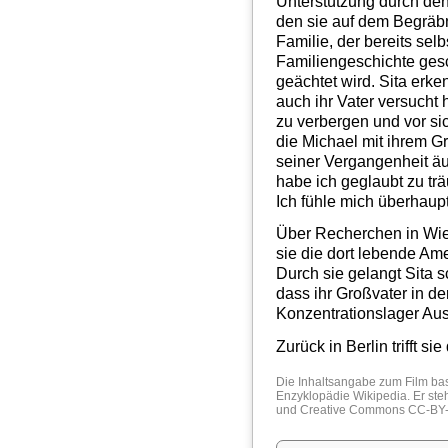
Unterstützung durch de
den sie auf dem Begräbn
Familie, der bereits selb
Familiengeschichte ges
geächtet wird. Sita erke
auch ihr Vater versucht 
zu verbergen und vor sic
die Michael mit ihrem Gr
seiner Vergangenheit äu
habe ich geglaubt zu trä
Ich fühle mich überhaupt
Über Recherchen in Wie
sie die dort lebende Ameri
Durch sie gelangt Sita 
dass ihr Großvater in 
Konzentrationslager Au
Zurück in Berlin trifft s
Die Inhaltsangabe zum Film bas
Enzyklopädie
Wikipedia
. Er st
und
Creative Commons CC-BY-