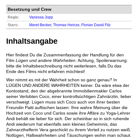
Besetzung und Crew
Regie:
Vanessa Jopp
Stars:
Meret Becker
,
Thomas Heinze
,
Florian David Fitz
Inhaltsangabe
Hier findest Du die Zusammenfassung der Handlung für den
Film
Lügen und andere Wahrheiten
. Achtung, Spoilerwarnung:
bitte die Inhaltsbeschreibung nicht weiterlesen, falls Du das
Ende des Films nicht erfahren möchtest!
Wer nimmt es mit der Wahrheit schon so ganz genau? In
LÜGEN UND ANDERE WAHRHEITEN keiner. Da wäre etwa der
Kontostand, den der abgebrannte Immobilienmakler Carlos
seiner Verlobten Coco, einer kontrollsüchtigen Zahnärztin, lieber
verschweigt. Lügen muss sich Coco auch von ihrer besten
Freundin Patti auftischen lassen: Ihre wahre Meinung über die
Hochzeit von Coco und Carlos sowie ihre Affäre zu Yoga-Lehrer
Andi behält sie lieber für sich. Der scheinbar so in sich ruhende
Andi wiederum hat ebenfalls sein kleines Geheimnis, das
Zahnarzthelferin Vera geschickt zu ihrem Vorteil zu nutzen weiß.
Notlügen, Halbwahrheiten und Täuschungen wohin man schaut.