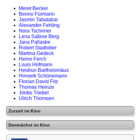
Meret Becker
Benno Fürmann
Jasmin Tabatabai
Alexander Fehling
Nora Tschirner
Lena Sabine Berg
Jana Pallaske
Robert Stadlober
Martina Gedeck
Heino Ferch
Louis Hofmann
Heidrun Bartholomäus
Hinnerk Schönemann
Florian David Fitz
Thomas Heinze
Jördis Triebel
Ulrich Thomsen
Zurzeit im Kino
Demnächst im Kino