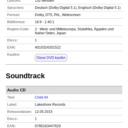
Laufzeit:
132 Minuten
Sprachen:
Deutsch (Dolby Digital 5.1), Englisch (Dolby Digital 5.1)
Format:
Dolby, DTS, PAL, Widescreen
Bildformat:
16:9 - 2.40:1
Region-Code:
2 - West- und Mitteleuropa, Südafrika, Ägypten und
Naher Osten, Japan
Discs:
1
EAN:
4010324201522
Kaufen:
Diese DVD kaufen
Soundtrack
Audio CD
Titel:
Child 44
Label:
Lakeshore Records
Releasedatum:
12.05.2015
Discs:
1
EAN:
0780163447620