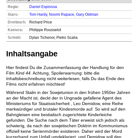
Regie:
Daniel Espinosa
Stars:
Tom Hardy
,
Noomi Rapace
,
Gary Oldman
Drehbuch:
Richard Price
Kamera:
Philippe Rousselot
Schnitt:
Dylan Tichenor, Pietro Scalia
Inhaltsangabe
Hier findest Du die Zusammenfassung der Handlung für den
Film
Kind 44
. Achtung, Spoilerwarnung: bitte die
Inhaltsbeschreibung nicht weiterlesen, falls Du das Ende des
Films nicht erfahren möchtest!
Während Stalin in der Sowjetunion in den frühen 1950er Jahren
an der Macht ist, deckt der in Ungnade gefallene Agent des
Ministeriums für Staatssicherheit , Leo Demidow, eine Reihe
merkwürdiger und brutaler Kindesmorde auf. So wird auf den
Bahngleisen eine bestialisch zugerichtete Kinderleiche
gefunden. Die Suche nach dem Täter erweist sich jedoch als
schwierig, da nach der sowjetischen Doktrin im Kommunismus
offiziell keine Serienmörder existieren. Daher wird der Mord
kurzerhand zum Unfall umdeklariert, und Demidow soll den