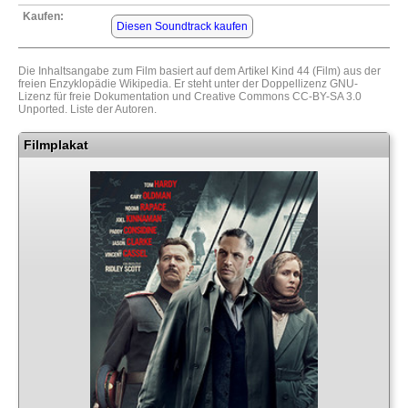
Kaufen:
Diesen Soundtrack kaufen
Die Inhaltsangabe zum Film basiert auf dem Artikel
Kind 44 (Film)
aus der
freien Enzyklopädie
Wikipedia
. Er steht unter der Doppellizenz
GNU-
Lizenz für freie Dokumentation
und
Creative Commons CC-BY-SA 3.0
Unported
.
Liste der Autoren
.
Filmplakat