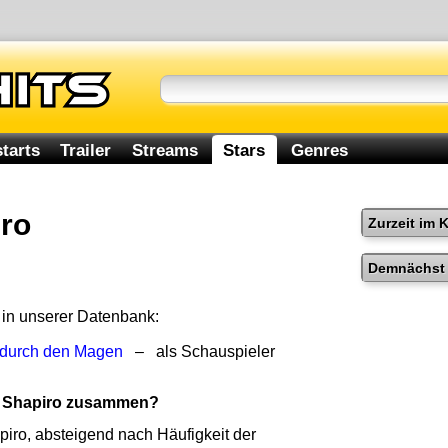
tarts
Trailer
Streams
Stars
Genres
ro
Zurzeit im 
Demnächst 
 in unserer Datenbank:
 durch den Magen
– als Schauspieler
m Shapiro zusammen?
iro, absteigend nach Häufigkeit der