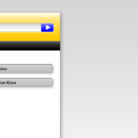
Kino
im Kino