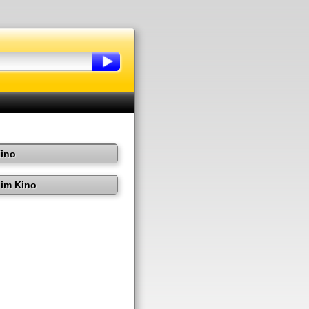
Kino
im Kino