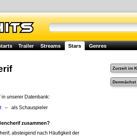
tarts
Trailer
Streams
Stars
Genres
rif
Zurzeit im 
Demnächst 
f in unserer Datenbank:
t
– als Schauspieler
 Bencherif zusammen?
erif, absteigend nach Häufigkeit der