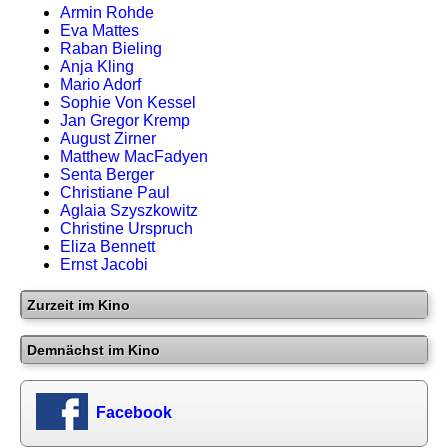
Armin Rohde
Eva Mattes
Raban Bieling
Anja Kling
Mario Adorf
Sophie Von Kessel
Jan Gregor Kremp
August Zirner
Matthew MacFadyen
Senta Berger
Christiane Paul
Aglaia Szyszkowitz
Christine Urspruch
Eliza Bennett
Ernst Jacobi
Zurzeit im Kino
Demnächst im Kino
Facebook