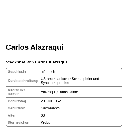
Carlos Alazraqui
Steckbrief von Carlos Alazraqui
Geschlecht
männlich
US-amerikanischer Schauspieler und
Kurzbeschreibung
Synchronsprecher
Alternative
Alazraqui, Carlos Jaime
Namen
Geburtstag
20. Juli 1962
Geburtsort
Sacramento
Alter
63
Sternzeichen
Krebs