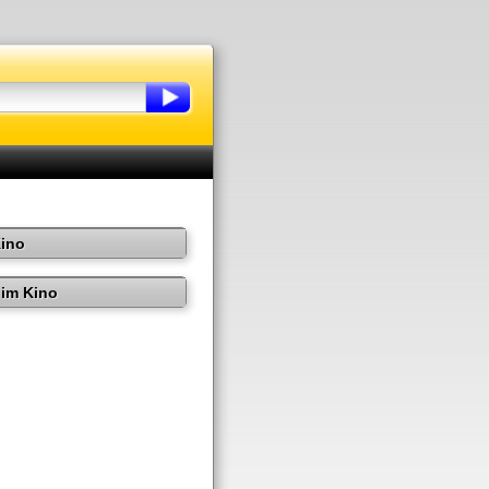
Kino
im Kino