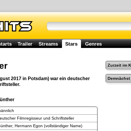
tarts
Trailer
Streams
Stars
Genres
er
Zurzeit im 
Demnächst 
gust 2017 in Potsdam) war ein deutscher
ftsteller.
Günther
ännlich
eutscher Filmregisseur und Schriftsteller
ünther, Hermann Egon (vollständiger Name)