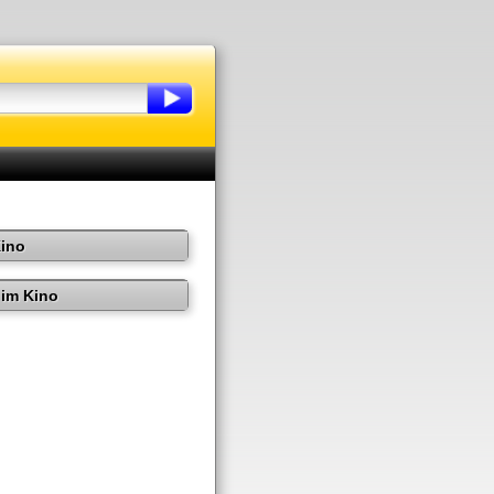
Kino
im Kino