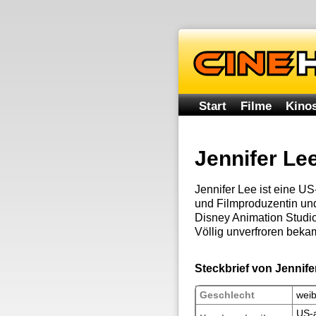
Start
Filme
Kinos
Jennifer Le
Jennifer Lee ist eine U
und Filmproduzentin und 
Disney Animation Studio
Völlig unverfroren beka
Steckbrief von Jennife
Geschlecht
weib
US-a