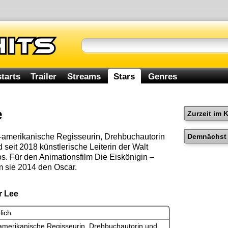
tarts
Trailer
Streams
Stars
Genres
e
Zurzeit im 
Demnächst 
S-amerikanische Regisseurin, Drehbuchautorin
seit 2018 künstlerische Leiterin der Walt
s. Für den Animationsfilm Die Eiskönigin –
m sie 2014 den Oscar.
r Lee
lich
merikanische Regisseurin, Drehbuchautorin und