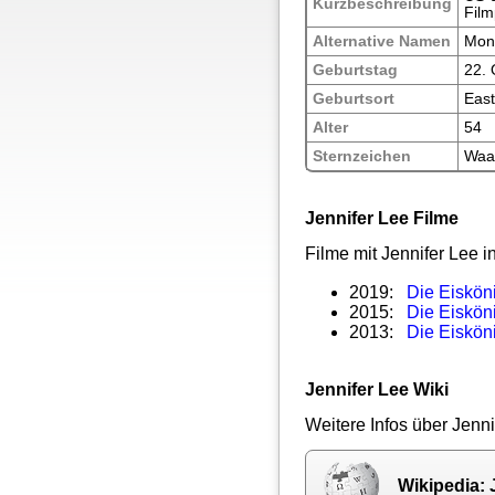
Kurzbeschreibung
Film
Alternative Namen
Monn
Geburtstag
22.
Geburtsort
East
Alter
54
Sternzeichen
Waa
Jennifer Lee Filme
Filme mit Jennifer Lee 
2019:
Die Eiskön
2015:
Die Eisköni
2013:
Die Eisköni
Jennifer Lee Wiki
Weitere Infos über Jenni
Wikipedia: 