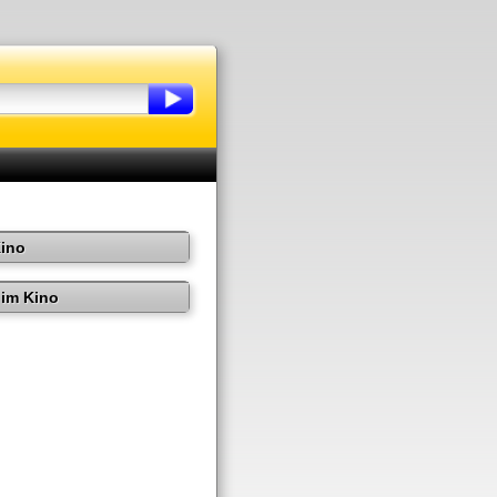
Kino
im Kino