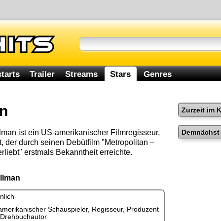
tarts
Trailer
Streams
Stars
Genres
an
Zurzeit im 
Demnächst 
llman ist ein US-amerikanischer Filmregisseur,
, der durch seinen Debütfilm "Metropolitan –
liebt" erstmals Bekanntheit erreichte.
illman
nlich
merikanischer Schauspieler, Regisseur, Produzent
 Drehbuchautor