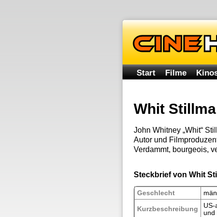
Start
Filme
Kinos
Whit Stillm
John Whitney „Whit“ Sti
Autor und Filmproduzent
Verdammt, bourgeois, ver
Steckbrief von Whit St
Geschlecht
män
US-a
Kurzbeschreibung
und