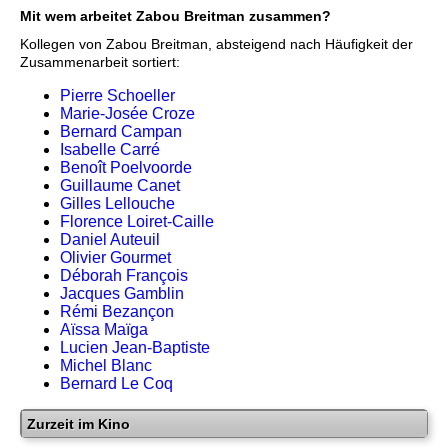
Mit wem arbeitet Zabou Breitman zusammen?
Kollegen von Zabou Breitman, absteigend nach Häufigkeit der
Zusammenarbeit sortiert:
Pierre Schoeller
Marie-Josée Croze
Bernard Campan
Isabelle Carré
Benoît Poelvoorde
Guillaume Canet
Gilles Lellouche
Florence Loiret-Caille
Daniel Auteuil
Olivier Gourmet
Déborah François
Jacques Gamblin
Rémi Bezançon
Aïssa Maïga
Lucien Jean-Baptiste
Michel Blanc
Bernard Le Coq
Zurzeit im Kino