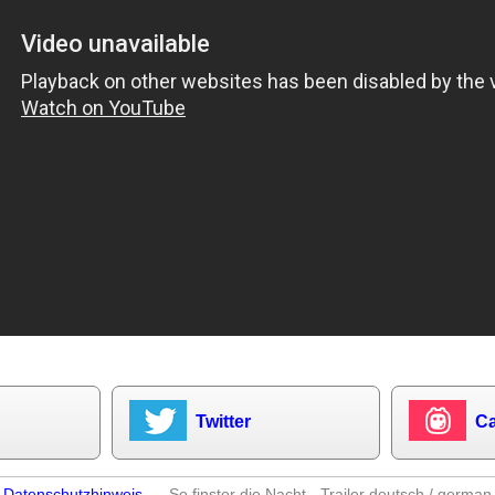
Twitter
Ca
–
Datenschutzhinweis
– So finster die Nacht - Trailer deutsch / germa