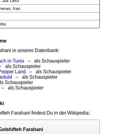
. Juli 1983
heran, Iran
ebs
lme
rahani in unserer Datenbank:
uch in Tunis
– als Schauspieler
 als Schauspieler
Pepper Land
– als Schauspieler
Geduld
– als Schauspieler
s Schauspieler
– als Schauspieler
ki
ifteh Farahani findest Du in der Wikipedia:
Golshifteh Farahani