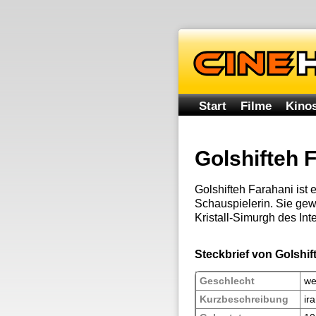
Start
Filme
Kinos
Golshifteh 
Golshifteh Farahani ist 
Schauspielerin. Sie ge
Kristall-Simurgh des Int
Steckbrief von Golshif
Geschlecht
we
Kurzbeschreibung
ir