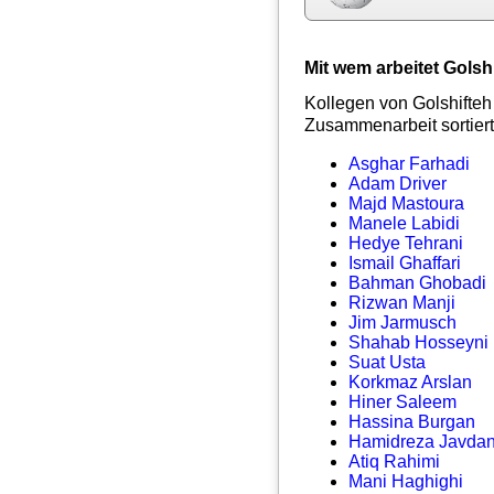
Mit wem arbeitet Gols
Kollegen von Golshifteh
Zusammenarbeit sortiert
Asghar Farhadi
Adam Driver
Majd Mastoura
Manele Labidi
Hedye Tehrani
Ismail Ghaffari
Bahman Ghobadi
Rizwan Manji
Jim Jarmusch
Shahab Hosseyni
Suat Usta
Korkmaz Arslan
Hiner Saleem
Hassina Burgan
Hamidreza Javda
Atiq Rahimi
Mani Haghighi