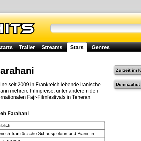
tarts
Trailer
Streams
Stars
Genres
Farahani
Zurzeit im 
Demnächst 
eine seit 2009 in Frankreich lebende iranische
wann mehrere Filmpreise, unter anderem den
ernationalen Fajr-Filmfestivals in Teheran.
teh Farahani
iblich
anisch-französische Schauspielerin und Pianistin