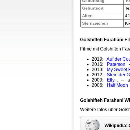
Geburtstag
10
Geburtsort
Te
Alter
42
Sternzeichen
Kr
Golshifteh Farahani Fi
Filme mit Golshifteh Fa
2019:
Auf der Co
2016:
Paterson
–
2013:
My Sweet 
2012:
Stein der 
2009:
Elly...
– al
2006:
Half Moon
Golshifteh Farahani Wi
Weitere Infos über Golsh
Wikipedia: 