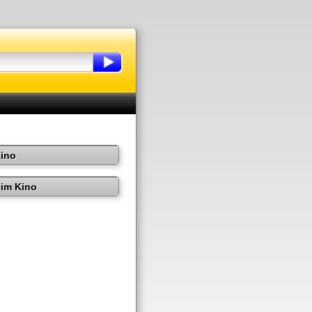
Kino
im Kino