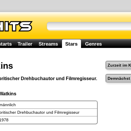
tarts
Trailer
Streams
Stars
Genres
ins
Zurzeit im 
Demnächst 
britischer Drehbuchautor und Filmregisseur.
Watkins
männlich
britischer Drehbuchautor und Filmregisseur
1978