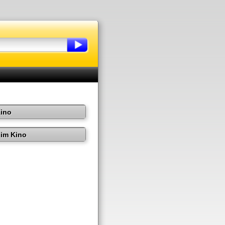
Kino
im Kino