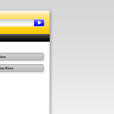
Kino
im Kino