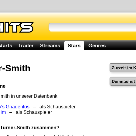
tarts
Trailer
Streams
Stars
Genres
r-Smith
Zurzeit im 
Demnächst 
lme
Smith in unserer Datenbank:
y's Gnadenlos
– als Schauspieler
lim
– als Schauspieler
ie Turner-Smith zusammen?