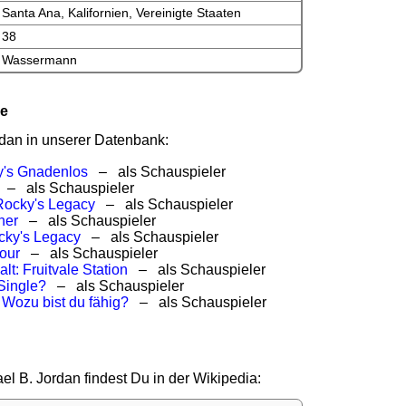
Santa Ana, Kalifornien, Vereinigte Staaten
38
Wassermann
me
rdan in unserer Datenbank:
y's Gnadenlos
– als Schauspieler
– als Schauspieler
 Rocky's Legacy
– als Schauspieler
her
– als Schauspieler
cky's Legacy
– als Schauspieler
Four
– als Schauspieler
lt: Fruitvale Station
– als Schauspieler
Single?
– als Schauspieler
 Wozu bist du fähig?
– als Schauspieler
i
el B. Jordan findest Du in der Wikipedia: