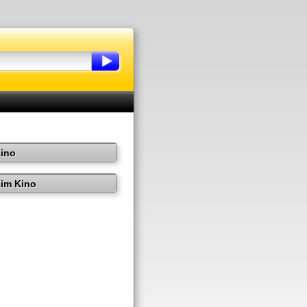
Kino
im Kino