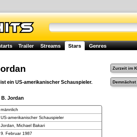
tarts
Trailer
Streams
Stars
Genres
Jordan
Zurzeit im 
Demnächst 
ist ein US-amerikanischer Schauspieler.
l B. Jordan
männlich
US-amerikanischer Schauspieler
Jordan, Michael Bakari
9. Februar 1987