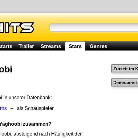
tarts
Trailer
Streams
Stars
Genres
obi
Zurzeit im 
Demnächst 
i in unserer Datenbank:
orns
– als Schauspieler
a Yaghoobi zusammen?
oobi, absteigend nach Häufigkeit der