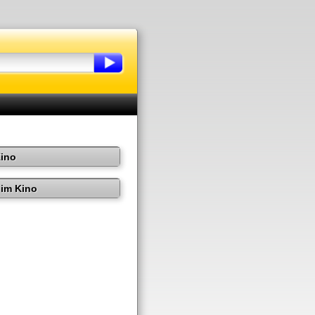
Kino
im Kino