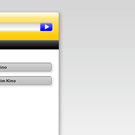
Kino
im Kino