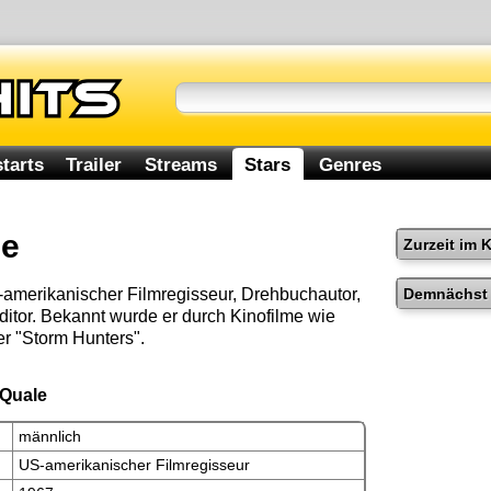
tarts
Trailer
Streams
Stars
Genres
le
Zurzeit im 
Demnächst 
-amerikanischer Filmregisseur, Drehbuchautor,
tor. Bekannt wurde er durch Kinofilme wie
er "Storm Hunters".
 Quale
männlich
US-amerikanischer Filmregisseur