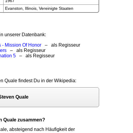
1967
Evanston, Illinois, Vereinigte Staaten
in unserer Datenbank:
- Mission Of Honor
– als Regisseur
ers
– als Regisseur
nation 5
– als Regisseur
en Quale findest Du in der Wikipedia:
 Steven Quale
ven Quale zusammen?
le, absteigend nach Häufigkeit der