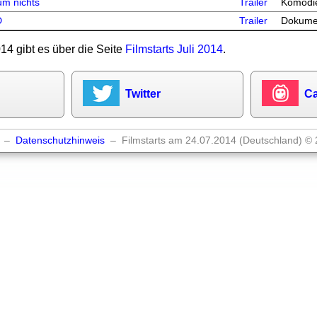
um nichts
Trailer
Komödi
D
Trailer
Dokumen
014 gibt es über die Seite
Filmstarts Juli 2014
.
Twitter
Ca
–
Datenschutzhinweis
– Filmstarts am 24.07.2014 (Deutschland) © 