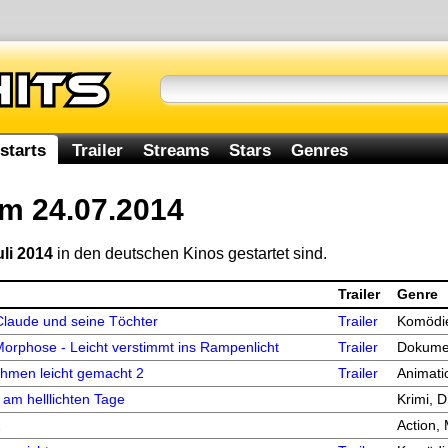
starts
Trailer
Streams
Stars
Genres
am 24.07.2014
uli 2014
in den deutschen Kinos gestartet sind.
Trailer
Genre
Claude und seine Töchter
Trailer
Komödi
orphose - Leicht verstimmt ins Rampenlicht
Trailer
Dokume
hmen leicht gemacht 2
Trailer
Animati
am helllichten Tage
Krimi, 
2
Action, 