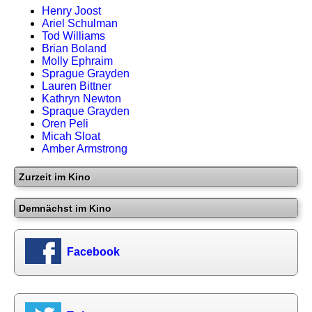
Henry Joost
Ariel Schulman
Tod Williams
Brian Boland
Molly Ephraim
Sprague Grayden
Lauren Bittner
Kathryn Newton
Spraque Grayden
Oren Peli
Micah Sloat
Amber Armstrong
Zurzeit im Kino
Demnächst im Kino
Facebook