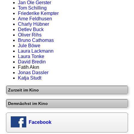
Jan Ole Gerster
Tom Schilling
Friederike Kempter
Arne Feldhusen
Charly Hübner
Detlev Buck
Oliver Rihs
Bruno Cathomas
Jule Böwe
Laura Lackmann
Laura Tonke
David Bredin
Fatih Akın
Jonas Dassler
Katja Studt
Zurzeit im Kino
Demnächst im Kino
Facebook