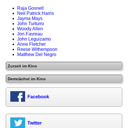
Raja Gosnell
Neil Patrick Harris
Jayma Mays
John Turturro
Woody Allen
Jon Favreau
John Leguizamo
Anne Fletcher
Reese Witherspoon
Matthew Del Negro
Zurzeit im Kino
Demnächst im Kino
Facebook
Twitter