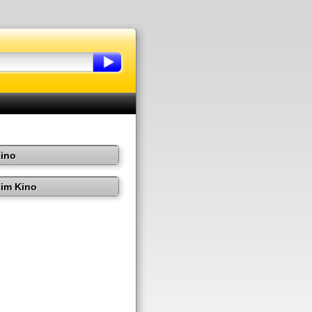
Kino
im Kino