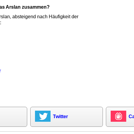
mas Arslan zusammen?
slan, absteigend nach Häufigkeit der
:
r
Twitter
Ca