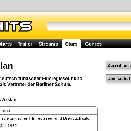
tarts
Trailer
Streams
Stars
Genres
lan
Zurzeit im 
Demnächst 
 deutsch-türkischer Filmregisseur und
als Vertreter der Berliner Schule.
s Arslan
nlich
tsch-türkischer Filmregisseur und Drehbuchautor
 Juli 1962