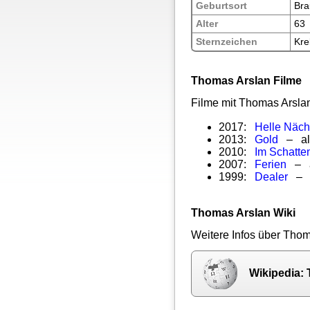
Geburtsort
Bra
Alter
63
Sternzeichen
Kre
Thomas Arslan Filme
Filme mit Thomas Arsla
2017:
Helle Näch
2013:
Gold
– als
2010:
Im Schatte
2007:
Ferien
– a
1999:
Dealer
– a
Thomas Arslan Wiki
Weitere Infos über Thom
Wikipedia: