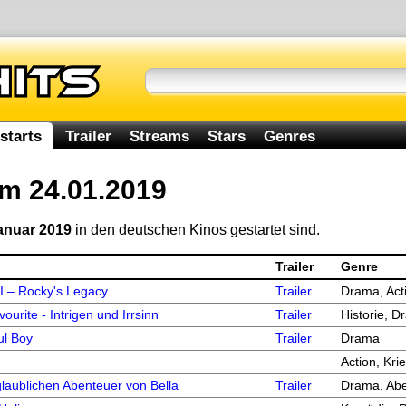
starts
Trailer
Streams
Stars
Genres
am 24.01.2019
Januar 2019
in den deutschen Kinos gestartet sind.
Trailer
Genre
I – Rocky's Legacy
Trailer
Drama, Act
ourite - Intrigen und Irrsinn
Trailer
Historie, 
ul Boy
Trailer
Drama
Action, Kri
laublichen Abenteuer von Bella
Trailer
Drama, Abe