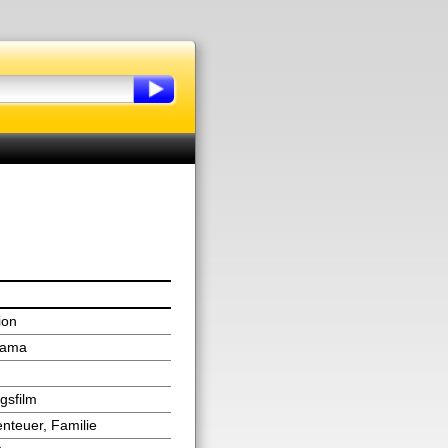
ion
Drama
egsfilm
nteuer, Familie