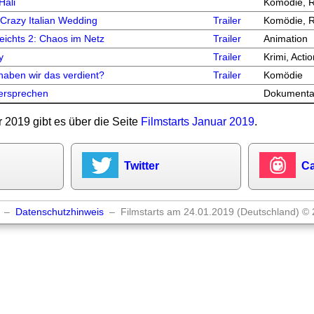
Hali
Komödie, 
Crazy Italian Wedding
Trailer
Komödie, 
eichts 2: Chaos im Netz
Trailer
Animation
y
Trailer
Krimi, Acti
haben wir das verdient?
Trailer
Komödie
Versprechen
Dokumenta
r 2019 gibt es über die Seite
Filmstarts Januar 2019
.
Twitter
Ca
–
Datenschutzhinweis
– Filmstarts am 24.01.2019 (Deutschland) © 