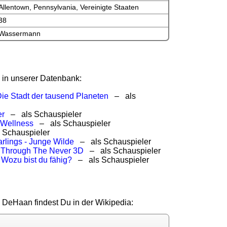
Allentown, Pennsylvania, Vereinigte Staaten
38
Wassermann
in unserer Datenbank:
Die Stadt der tausend Planeten
– als
er
– als Schauspieler
 Wellness
– als Schauspieler
Schauspieler
arlings - Junge Wilde
– als Schauspieler
– Through The Never 3D
– als Schauspieler
 Wozu bist du fähig?
– als Schauspieler
 DeHaan findest Du in der Wikipedia: