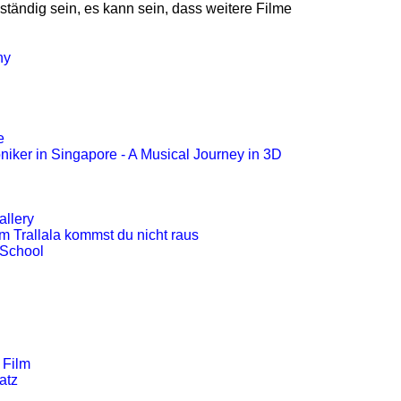
lständig sein, es kann sein, dass weitere Filme
ny
e
niker in Singapore - A Musical Journey in 3D
allery
m Trallala kommst du nicht raus
 School
r Film
atz