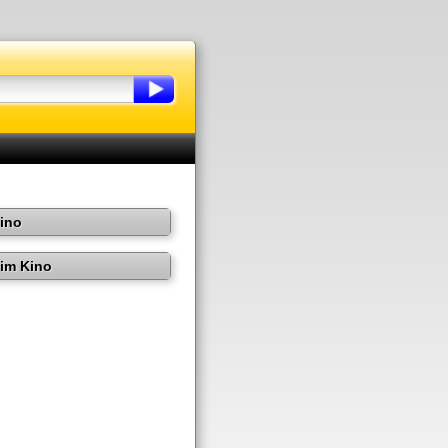
Kino
im Kino