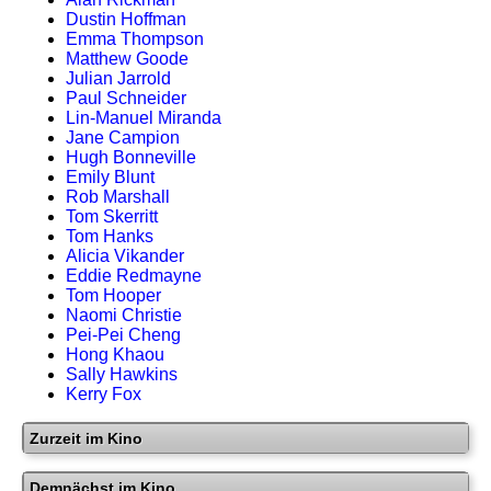
Dustin Hoffman
Emma Thompson
Matthew Goode
Julian Jarrold
Paul Schneider
Lin-Manuel Miranda
Jane Campion
Hugh Bonneville
Emily Blunt
Rob Marshall
Tom Skerritt
Tom Hanks
Alicia Vikander
Eddie Redmayne
Tom Hooper
Naomi Christie
Pei-Pei Cheng
Hong Khaou
Sally Hawkins
Kerry Fox
Zurzeit im Kino
Demnächst im Kino