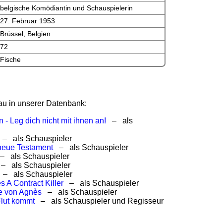
belgische Komödiantin und Schauspielerin
27. Februar 1953
Brüssel, Belgien
72
Fische
au in unserer Datenbank:
 - Leg dich nicht mit ihnen an!
– als
– als Schauspieler
neue Testament
– als Schauspieler
 als Schauspieler
 als Schauspieler
– als Schauspieler
s A Contract Killer
– als Schauspieler
e von Agnès
– als Schauspieler
lut kommt
– als Schauspieler und Regisseur