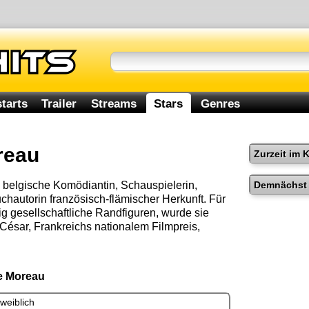
tarts
Trailer
Streams
Stars
Genres
reau
Zurzeit im 
Demnächst 
 belgische Komödiantin, Schauspielerin,
hautorin französisch-flämischer Herkunft. Für
ig gesellschaftliche Randfiguren, wurde sie
César, Frankreichs nationalem Filmpreis,
de Moreau
weiblich