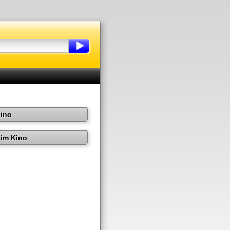
Kino
im Kino