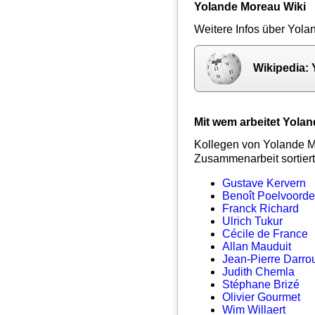
Yolande Moreau Wiki
Weitere Infos über Yola
Wikipedia:
Mit wem arbeitet Yol
Kollegen von Yolande M
Zusammenarbeit sortiert
Gustave Kervern
Benoît Poelvoord
Franck Richard
Ulrich Tukur
Cécile de France
Allan Mauduit
Jean-Pierre Darro
Judith Chemla
Stéphane Brizé
Olivier Gourmet
Wim Willaert