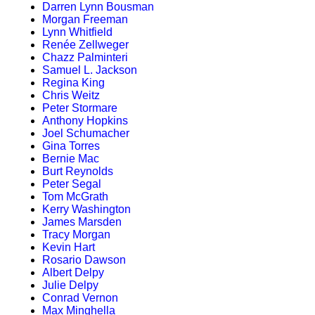
Darren Lynn Bousman
Morgan Freeman
Lynn Whitfield
Renée Zellweger
Chazz Palminteri
Samuel L. Jackson
Regina King
Chris Weitz
Peter Stormare
Anthony Hopkins
Joel Schumacher
Gina Torres
Bernie Mac
Burt Reynolds
Peter Segal
Tom McGrath
Kerry Washington
James Marsden
Tracy Morgan
Kevin Hart
Rosario Dawson
Albert Delpy
Julie Delpy
Conrad Vernon
Max Minghella