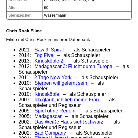
Alter
60
Sternzeichen
Wassermann
Chris Rock Filme
Filme mit Chris Rock in unserer Datenbank:
2021:
Saw 9: Spiral
– als Schauspieler
2014:
Top Five
– als Schauspieler
2013:
Kindsköpfe 2
– als Schauspieler
2012:
Madagascar 3: Flucht durch Europa
– als
Schauspieler
2011:
2 Tage New York
– als Schauspieler
2010:
Sterben will gelernt sein
– als
Schauspieler
2010:
Kindsköpfe
– als Schauspieler
2007:
Ich glaub, ich lieb meine Frau
– als
Schauspieler und Regisseur
2005:
Spiel ohne Regeln
– als Schauspieler
2005:
Madagascar
– als Schauspieler
2002:
Das Weiße Haus sieht schwarz
– als
Schauspieler und Regisseur
2002:
Bad Company
– als Schauspieler