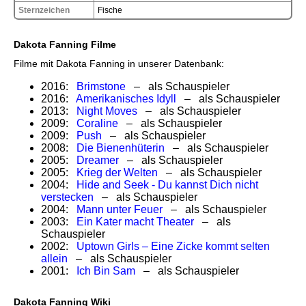
Sternzeichen
Fische
Dakota Fanning Filme
Filme mit Dakota Fanning in unserer Datenbank:
2016:
Brimstone
– als Schauspieler
2016:
Amerikanisches Idyll
– als Schauspieler
2013:
Night Moves
– als Schauspieler
2009:
Coraline
– als Schauspieler
2009:
Push
– als Schauspieler
2008:
Die Bienenhüterin
– als Schauspieler
2005:
Dreamer
– als Schauspieler
2005:
Krieg der Welten
– als Schauspieler
2004:
Hide and Seek - Du kannst Dich nicht
verstecken
– als Schauspieler
2004:
Mann unter Feuer
– als Schauspieler
2003:
Ein Kater macht Theater
– als
Schauspieler
2002:
Uptown Girls – Eine Zicke kommt selten
allein
– als Schauspieler
2001:
Ich Bin Sam
– als Schauspieler
Dakota Fanning Wiki