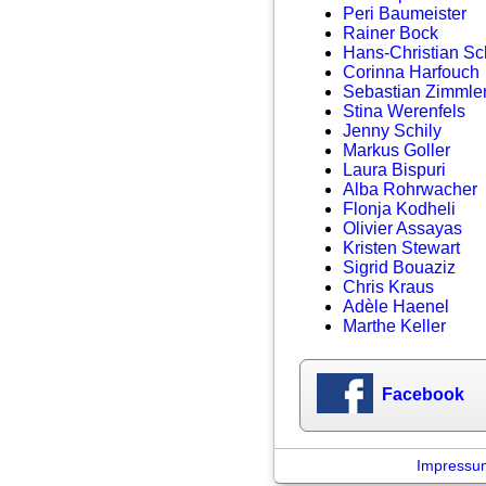
Peri Baumeister
Rainer Bock
Hans-Christian S
Corinna Harfouch
Sebastian Zimmle
Stina Werenfels
Jenny Schily
Markus Goller
Laura Bispuri
Alba Rohrwacher
Flonja Kodheli
Olivier Assayas
Kristen Stewart
Sigrid Bouaziz
Chris Kraus
Adèle Haenel
Marthe Keller
Facebook
Impressu