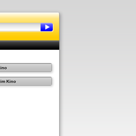
Kino
im Kino