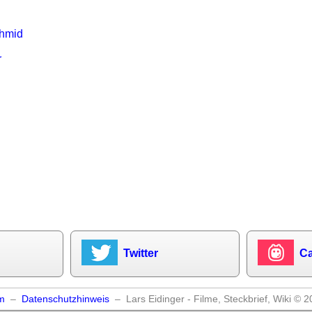
chmid
r
Twitter
Ca
m
–
Datenschutzhinweis
– Lars Eidinger - Filme, Steckbrief, Wiki © 2