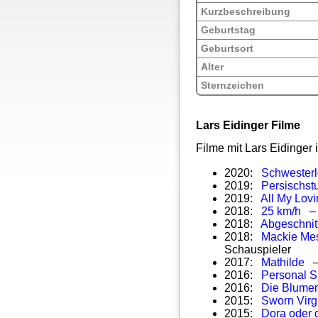
Kurzbeschreibung
Geburtstag
Geburtsort
Alter
Sternzeichen
Lars Eidinger Filme
Filme mit Lars Eidinger
2020:
Schwesterl
2019:
Persischst
2019:
All My Lov
2018:
25 km/h
– 
2018:
Abgeschnit
2018:
Mackie Mes
Schauspieler
2017:
Mathilde
– 
2016:
Personal 
2016:
Die Blumen
2015:
Sworn Virg
2015:
Dora oder 