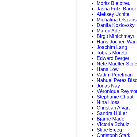
Moritz Bleibtreu
Jasna Fritzi Bauer
Aleksey Uchitel
Michalina Olszan
Danila Kozlovsky
Maren Ade
Birgit Minichmayr
Hans-Jochen Wag
Joachim Lang
Tobias Moretti
Edward Berger
Nele Mueller-Stöf
Hans Löw
Vadim Perelman
Nahuel Perez Bisc
Jonas Nay
Véronique Reymo
Stéphanie Chuat
Nina Hoss
Christian Alvart
Sandra Hüller
Bjarne Mädel
Victoria Schulz
Stipe Erceg
Christoph Stark