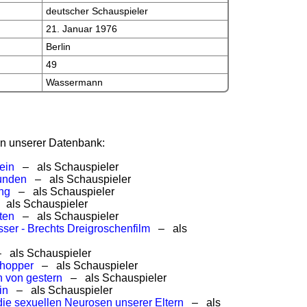
deutscher Schauspieler
21. Januar 1976
Berlin
49
Wassermann
 in unserer Datenbank:
ein
– als Schauspieler
unden
– als Schauspieler
ing
– als Schauspieler
als Schauspieler
ten
– als Schauspieler
ser - Brechts Dreigroschenfilm
– als
als Schauspieler
Shopper
– als Schauspieler
 von gestern
– als Schauspieler
in
– als Schauspieler
die sexuellen Neurosen unserer Eltern
– als