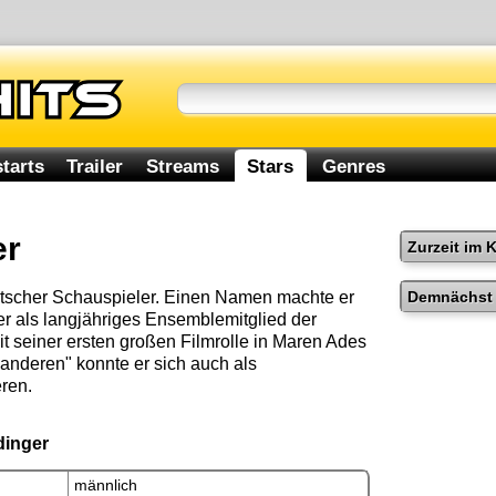
tarts
Trailer
Streams
Stars
Genres
er
Zurzeit im 
Demnächst 
eutscher Schauspieler. Einen Namen machte er
r als langjähriges Ensemblemitglied der
t seiner ersten großen Filmrolle in Maren Ades
anderen" konnte er sich auch als
eren.
dinger
männlich