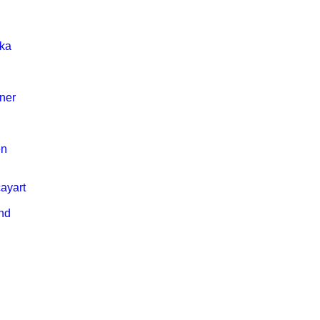
ska
ner
en
ayart
nd