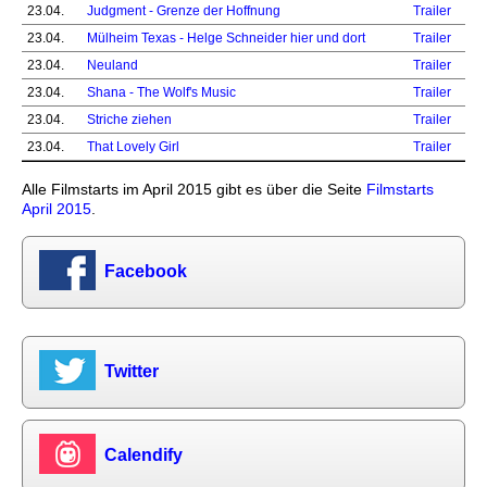
23.04.
Judgment - Grenze der Hoffnung
Trailer
23.04.
Mülheim Texas - Helge Schneider hier und dort
Trailer
23.04.
Neuland
Trailer
23.04.
Shana - The Wolf's Music
Trailer
23.04.
Striche ziehen
Trailer
23.04.
That Lovely Girl
Trailer
Alle Filmstarts im April 2015 gibt es über die Seite
Filmstarts
April 2015
.
Facebook
Twitter
Calendify