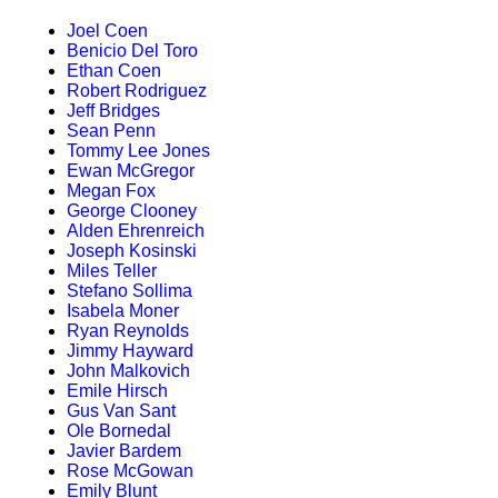
Joel Coen
Benicio Del Toro
Ethan Coen
Robert Rodriguez
Jeff Bridges
Sean Penn
Tommy Lee Jones
Ewan McGregor
Megan Fox
George Clooney
Alden Ehrenreich
Joseph Kosinski
Miles Teller
Stefano Sollima
Isabela Moner
Ryan Reynolds
Jimmy Hayward
John Malkovich
Emile Hirsch
Gus Van Sant
Ole Bornedal
Javier Bardem
Rose McGowan
Emily Blunt