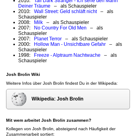
2010:
Tall Dark Stranger - Ich sehe den Mann
Deiner Träume
– als Schauspieler
2010:
Wall Street: Geld schläft nicht
– als
Schauspieler
2008:
Milk
– als Schauspieler
2007:
No Country For Old Men
– als
Schauspieler
2007:
Planet Terror
– als Schauspieler
2000:
Hollow Man - Unsichtbare Gefahr
– als
Schauspieler
1998:
Freeze - Alptraum Nachtwache
– als
Schauspieler
Josh Brolin Wiki
Weitere Infos über Josh Brolin findest Du in der Wikipedia:
Wikipedia: Josh Brolin
Mit wem arbeitet Josh Brolin zusammen?
Kollegen von Josh Brolin, absteigend nach Häufigkeit der
Zusammenarbeit sortiert: