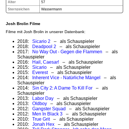
Alter
57
Sternzeichen
Wassermann
Josh Brolin Filme
Filme mit Josh Brolin in unserer Datenbank:
2018:
Sicario 2
– als Schauspieler
2018:
Deadpool 2
– als Schauspieler
2017:
No Way Out - Gegen die Flammen
– als
Schauspieler
2016:
Hail, Caesar!
– als Schauspieler
2015:
Sicario
– als Schauspieler
2015:
Everest
– als Schauspieler
2014:
Inherent Vice - Natürliche Mängel
– als
Schauspieler
2014:
Sin City 2: A Dame To Kill For
– als
Schauspieler
2013:
Labor Day
– als Schauspieler
2013:
Oldboy
– als Schauspieler
2012:
Gangster Squad
– als Schauspieler
2012:
Men In Black 3
– als Schauspieler
2010:
True Grit
– als Schauspieler
2010:
Jonah Hex
– als Schauspieler