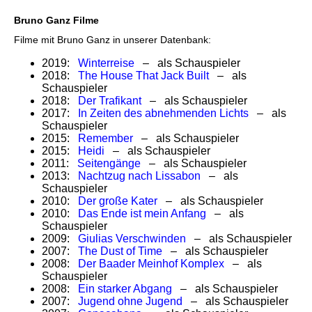
Bruno Ganz Filme
Filme mit Bruno Ganz in unserer Datenbank:
2019:
Winterreise
– als Schauspieler
2018:
The House That Jack Built
– als
Schauspieler
2018:
Der Trafikant
– als Schauspieler
2017:
In Zeiten des abnehmenden Lichts
– als
Schauspieler
2015:
Remember
– als Schauspieler
2015:
Heidi
– als Schauspieler
2011:
Seitengänge
– als Schauspieler
2013:
Nachtzug nach Lissabon
– als
Schauspieler
2010:
Der große Kater
– als Schauspieler
2010:
Das Ende ist mein Anfang
– als
Schauspieler
2009:
Giulias Verschwinden
– als Schauspieler
2007:
The Dust of Time
– als Schauspieler
2008:
Der Baader Meinhof Komplex
– als
Schauspieler
2008:
Ein starker Abgang
– als Schauspieler
2007:
Jugend ohne Jugend
– als Schauspieler