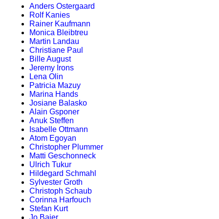
Anders Ostergaard
Rolf Kanies
Rainer Kaufmann
Monica Bleibtreu
Martin Landau
Christiane Paul
Bille August
Jeremy Irons
Lena Olin
Patricia Mazuy
Marina Hands
Josiane Balasko
Alain Gsponer
Anuk Steffen
Isabelle Ottmann
Atom Egoyan
Christopher Plummer
Matti Geschonneck
Ulrich Tukur
Hildegard Schmahl
Sylvester Groth
Christoph Schaub
Corinna Harfouch
Stefan Kurt
Jo Baier