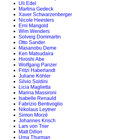
Uli Edel
Martina Gedeck
Xaver Schwarzenberger
Nicole Heesters
Erni Mangold
Wim Wenders
Solveig Dommartin
Otto Sander
Masanobu Deme
Ken Matsudaira
Hiroshi Abe
Wolfgang Panzer
Fritzi Haberlandt
Juliane Köhler
Silvio Soldini
Licia Maglietta
Marina Massironi
Isabelle Renauld
Fabrizio Bentivoglio
Nikolaus Leytner
Simon Morzé
Johannes Krisch
Lars von Trier
Matt Dillon
Uma Thurman