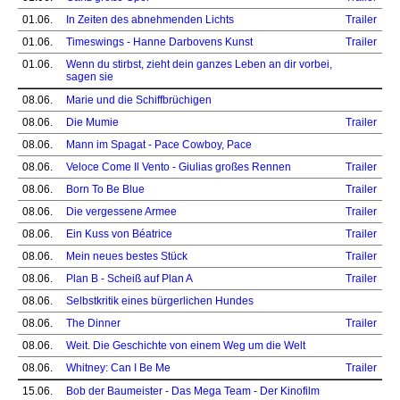
01.06.
In Zeiten des abnehmenden Lichts
Trailer
01.06.
Timeswings - Hanne Darbovens Kunst
Trailer
01.06.
Wenn du stirbst, zieht dein ganzes Leben an dir vorbei,
sagen sie
08.06.
Marie und die Schiffbrüchigen
08.06.
Die Mumie
Trailer
08.06.
Mann im Spagat - Pace Cowboy, Pace
08.06.
Veloce Come Il Vento - Giulias großes Rennen
Trailer
08.06.
Born To Be Blue
Trailer
08.06.
Die vergessene Armee
Trailer
08.06.
Ein Kuss von Béatrice
Trailer
08.06.
Mein neues bestes Stück
Trailer
08.06.
Plan B - Scheiß auf Plan A
Trailer
08.06.
Selbstkritik eines bürgerlichen Hundes
08.06.
The Dinner
Trailer
08.06.
Weit. Die Geschichte von einem Weg um die Welt
08.06.
Whitney: Can I Be Me
Trailer
15.06.
Bob der Baumeister - Das Mega Team - Der Kinofilm