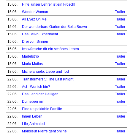
15.06.
Hilfe, unser Lehrer ist ein Frosch!
15.06.
Wonder Woman
Trailer
15.06.
All Eyez On Me
Trailer
15.06.
Der wunderbare Garten der Bella Brown
Trailer
15.06.
Das Belko Experiment
Trailer
15.06.
Drei von Sinnen
15.06.
Ich wünsche dir ein schönes Leben
15.06.
Mädelstrip
Trailer
15.06.
Maria Mafiosi
Trailer
18.06.
Michelangelo: Liebe und Tod
22.06.
Transformers 5: The Last Knight
Trailer
22.06.
Act - Wer ich bin?
Trailer
22.06.
Das Land der Heiligen
Trailer
22.06.
Du neben mir
Trailer
22.06.
Eine respektable Familie
22.06.
Innen Leben
Trailer
22.06.
Life, Animated
22.06.
Monsieur Pierre geht online
Trailer